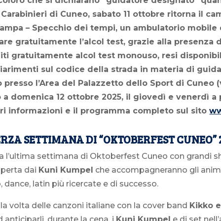
i coloro che si dichiarano “guidatore designato” qu
i Carabinieri di Cuneo, sabato 11 ottobre ritorna il ca
tampa – Specchio dei tempi, un ambulatorio mobile d
uare gratuitamente l’alcol test, grazie alla presenza
uiti gratuitamente alcol test monouso, resi disponibi
arimenti sul codice della strada in materia di guida
presso l’Area del Palazzetto dello Sport di Cuneo (v
a domenica 12 ottobre 2025, il giovedì e venerdì a pa
ori informazioni e il programma completo sul sito
ww
RZA SETTIMANA DI “OKTOBERFEST CUNEO” 
 via l’ultima settimana di Oktoberfest Cuneo con grandi
 aperta dai
Kuni Kumpel
che accompagneranno gli animi ve
, dance, latin più ricercate e di successo.
à la volta delle canzoni italiane con la cover band
Kikko e
d anticiparli, durante la cena, i
Kuni Kumpel
e dj set nell