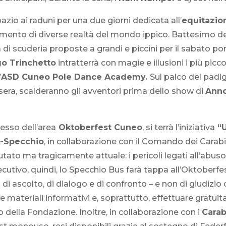
 spazio ai raduni per una due giorni dedicata all’
equitazio
gimento di diverse realtà del mondo ippico. Battesimo del
à di scuderia proposte a grandi e piccini per il sabato 
o Trinchetto
intratterrà con magie e illusioni i più piccoli
’
ASD Cuneo Pole Dance Academy.
Sul palco del padig
 sera, scalderanno gli avventori prima dello show di
Ann
gresso dell’area
Oktoberfest Cuneo
, si terrà l’iniziativa
“U
-Specchio
, in collaborazione con il Comando dei Carabin
to ma tragicamente attuale: i pericoli legati all’abuso di
ecutivo, quindi, lo Specchio Bus farà tappa all’Oktoberf
di ascolto, di dialogo e di confronto – e non di giudizi
 materiali informativi e, soprattutto, effettuare gratuita
 della Fondazione. Inoltre, in collaborazione con i
Carab