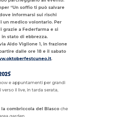
ando parcheggiano all’evento.
mper “Un soffio ti può salvare
ove informarsi sui rischi
 di un medico volontario. Per
li grazie a Federfarma e si
 in stato di ebbrezza.
ia Aldo Viglione 1, in frazione
rtire dalle ore 18 e il sabato
w.oktoberfestcuneo.it
.
2025
 show e appuntamenti per grandi
rso il live, in tarda serata,
 la combriccola del Blasco
che
’area garden.