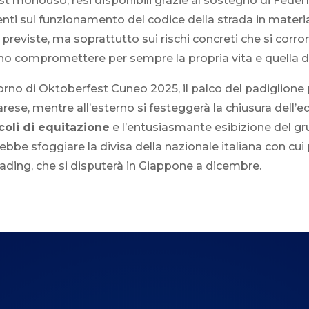
est monouso, resi disponibili grazie al sostegno di Feder
nti sul funzionamento del codice della strada in materia
i previste, ma soprattutto sui rischi concreti che si corro
o compromettere per sempre la propria vita e quella deg
iorno di Oktoberfest Cuneo 2025, il palco del padiglione 
avarese, mentre all’esterno si festeggerà la chiusura dell’
coli di equitazione
e l’entusiasmante esibizione del g
ebbe sfoggiare la divisa della nazionale italiana con cui p
ding, che si disputerà in Giappone a dicembre.