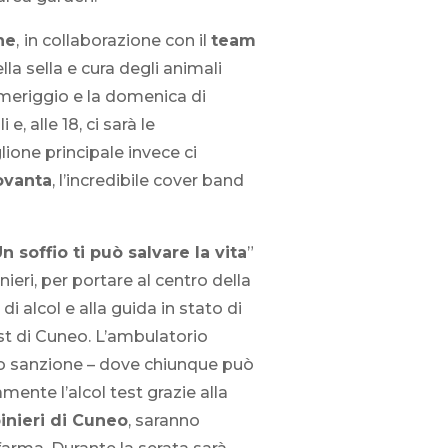
ne
,
in collaborazione con il
team
la sella e cura degli animali
pomeriggio e la domenica di
 e, alle 18, ci sarà le
lione principale invece ci
ovanta
, l’incredibile cover band
n soffio ti può salvare la vita
”
ieri, per portare al centro della
 alcol e alla guida in stato di
est di Cuneo. L’ambulatorio
o o sanzione – dove chiunque può
mente l’alcol test grazie alla
inieri di Cuneo
, saranno