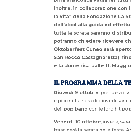
birra analcolica Paulaner tutt
Inoltre, in collaborazione con 
la vita” della Fondazione La S
dell’alcol alla guida ed effett
tutta la serata saranno distrib
potranno chiedere ricevere chi
Oktoberfest Cuneo sarà aperto 
San Rocco Castagnaretta), fino 
e la domenica dalle 11. Maggi
IL PROGRAMMA DELLA TE
Giovedì 9 ottobre
, prenderà il
e piccini. La sera di giovedì sarà
dei
Ipop band
con le loro hit pop
Venerdì 10 ottobre
, invece, sar
trascinerà la serata nella festa. A