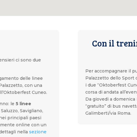
Con il tren
ensieri ci sono due
Per accompagnare il pu
Palazzetto dello Sport d
gamento delle linee
i due “Oktoberfest Cune
 Palazzetto, con una
corsa di andata all’even
ell’Oktoberfest Cuneo.
Da giovedi a domenica i
anno: le
5 linee
“gratuito” di bus navet
Saluzzo, Savigliano,
Galimberti/via Roma.
ei principali paesi
damente online con un
dettagli nella
sezione