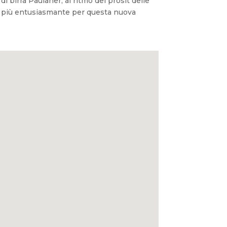
i birra Paulaner, al ritmo dei prosit delle
ra più entusiasmante per questa nuova