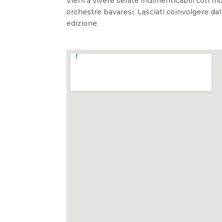
Vieni a vivere serate indimenticabili con mu
orchestre bavaresi. Lasciati coinvolgere d
edizione.