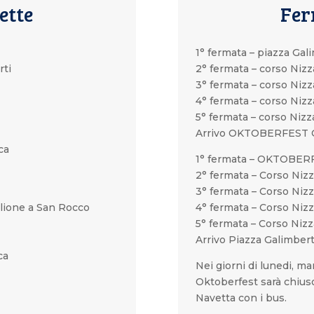
ette
Fer
1° fermata – piazza Gal
rti
2° fermata – corso Nizz
3° fermata – corso Niz
4° fermata – corso Niz
5° fermata – corso Niz
i
Arrivo OKTOBERFEST
ca
1° fermata – OKTOBE
2° fermata – Corso Niz
3° fermata – Corso Niz
glione a San Rocco
4° fermata – Corso Niz
5° fermata – Corso Nizz
Arrivo Piazza Galimber
ca
Nei giorni di lunedi, ma
i
Oktoberfest sarà chiuso 
Navetta con i bus.