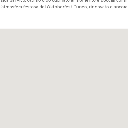
sica dal vivo, ottimo cibo cucinato al momento e boccali colmi d
all’atmosfera festosa del Oktoberfest Cuneo, rinnovato e anco