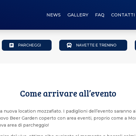
NEWS
GALLERY
FAQ
CONTATTI

PARCHEGGI

NAVETTE E TRENINO
Come arrivare all’evento
 nuova location mozzafiato. I padiglioni dell’evento saranno all
ovo Beer Garden coperto con area eventi, proprio come a Mona
ova area di parcheggio!