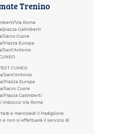
mate Trenino
imberti/Via Roma
a/piazza Galimberti
za/Sacro Cuore
za/Piazza Europa
za/Sant’Antonio
 CUNEO
RFEST CUNEO
za/Sant’Antonio
za/Piazza Europa
za/Sacro Cuore
a/Piazza Galimberti
ti imbocco Via Roma
rtedi e mercoledi il Padiglione
e non si effettuerà il servizio di