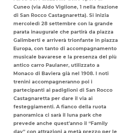
Cuneo (via Aldo Viglione, 1 nella frazione
di San Rocco Castagnaretta). Si inizia
mercoledì 28 settembre con la grande
parata inaugurale che partirà da piazza
Galimberti e arriverà trionfante in piazza
Europa, con tanto di accompagnamento
musicale bavarese e la presenza del più
antico carro Paulaner, utilizzato a
Monaco di Baviera già nel 1908. I noti
trenini accompagneranno poi i
partecipanti ai padiglioni di San Rocco
Castagnaretta per dare il via ai
festeggiamenti. A fianco della ruota
panoramica ci sarà il luna park che
prevede anche quest’anno il “Family
day” con attrazioni a metà prezzo per le